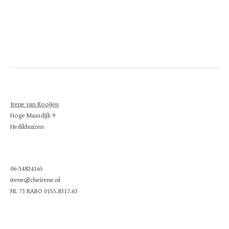
Irene van Rooijen
Hoge Maasdijk 9
Hedikhuizen
06-34824165
irene@cheirene.nl
NL 73 RABO 0155.8317.63