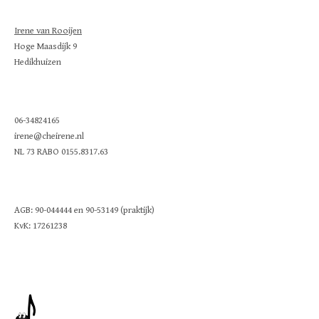
Irene van Rooijen
Hoge Maasdijk 9
Hedikhuizen
06-34824165
irene@cheirene.nl
NL 73 RABO 0155.8317.63
AGB: 90-044444 en 90-53149 (praktijk)
KvK: 17261238