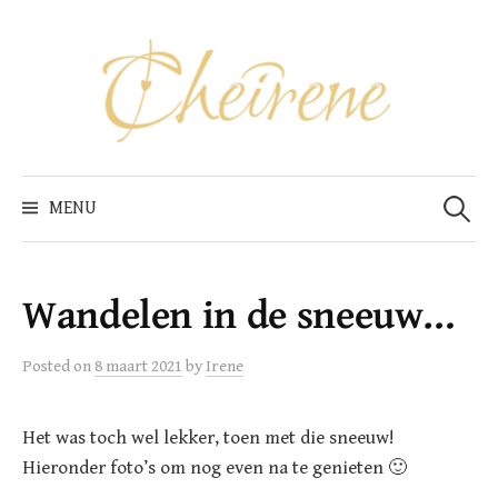
Skip
to
content
Zoeken
naar:
MENU
Wandelen in de sneeuw…
Posted
on
8 maart 2021
by
Irene
Het was toch wel lekker, toen met die sneeuw!
Hieronder foto’s om nog even na te genieten 🙂