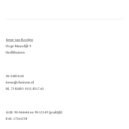
Irene van Rooijen
Hoge Maasdijk 9
Hedikhuizen
06-34824165
irene@cheirene.nl
NL 73 RABO 0155.8317.63
AGB: 90-044444 en 90-53149 (praktijk)
KvK: 17261238