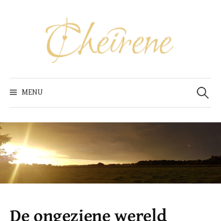
Skip
to
content
Zoeken
naar:
MENU
De ongeziene wereld