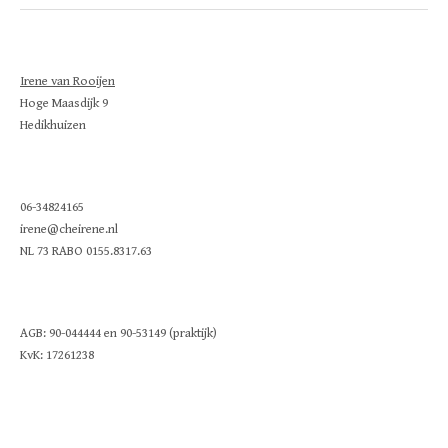
Irene van Rooijen
Hoge Maasdijk 9
Hedikhuizen
06-34824165
irene@cheirene.nl
NL 73 RABO 0155.8317.63
AGB: 90-044444 en 90-53149 (praktijk)
KvK: 17261238